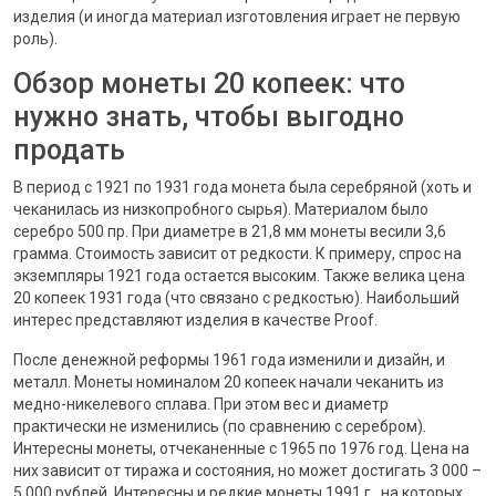
изделия (и иногда материал изготовления играет не первую
роль).
Обзор монеты 20 копеек: что
нужно знать, чтобы выгодно
продать
В период с 1921 по 1931 года монета была серебряной (хоть и
чеканилась из низкопробного сырья). Материалом было
серебро 500 пр. При диаметре в 21,8 мм монеты весили 3,6
грамма. Стоимость зависит от редкости. К примеру, спрос на
экземпляры 1921 года остается высоким. Также велика цена
20 копеек 1931 года (что связано с редкостью). Наибольший
интерес представляют изделия в качестве Proof.
После денежной реформы 1961 года изменили и дизайн, и
металл. Монеты номиналом 20 копеек начали чеканить из
медно-никелевого сплава. При этом вес и диаметр
практически не изменились (по сравнению с серебром).
Интересны монеты, отчеканенные с 1965 по 1976 год. Цена на
них зависит от тиража и состояния, но может достигать 3 000 –
5 000 рублей. Интересны и редкие монеты 1991 г., на которых