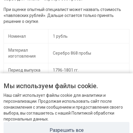
При оценке опытный специалист может назвать стоимость
«павловских рублей». Дальше остается только принять
решение о скупке.
Номинал
1 рубль
Материал
Серебро 868 пробы
изготовления
Период выпуска
1796-1801 гг.
29,25 или 20,73 грамма (в
Мы используем файлы cookie.
Масса
зависимости от года)
Наш сайт использует файлы cookie для аналитики и
персонализации. Продолжая использовать сайт после
ознакомления с этим сообщением и предоставления своего
выбора, вы соглашаетесь с нашей Политикой обработки
персональных данных.
КОНТАКТЫ
Разрешить все