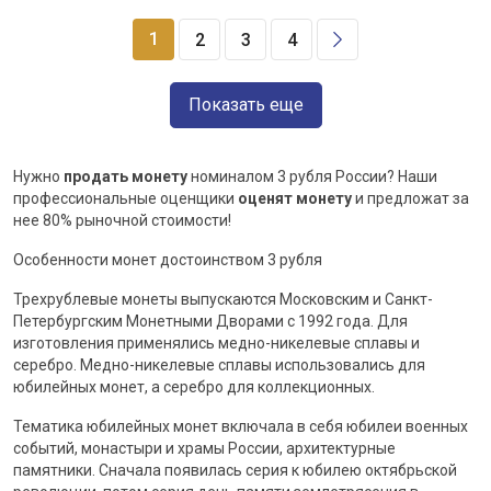
1
2
3
4
Показать еще
Нужно
продать монету
номиналом 3 рубля России? Наши
профессиональные оценщики
оценят монету
и предложат за
нее 80% рыночной стоимости!
Особенности монет достоинством 3 рубля
Трехрублевые монеты выпускаются Московским и Санкт-
Петербургским Монетными Дворами с 1992 года. Для
изготовления применялись медно-никелевые сплавы и
серебро. Медно-никелевые сплавы использовались для
юбилейных монет, а серебро для коллекционных.
Тематика юбилейных монет включала в себя юбилеи военных
событий, монастыри и храмы России, архитектурные
памятники. Сначала появилась серия к юбилею октябрьской