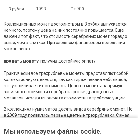
3 рубля
1993
От 700
Коллекционных монет достоинством в 3 рубля выпускается
немного, поэтому цена на них постоянно повышается. Еще
важен и тот факт, что стоимость серебряных монет гораздо
выше, чем в слитках. При сложном финансовом положении
можно легко
продать монету
, получив достойную оплату.
Практически все трехрублевые монеты представляют собой
коллекционную ценность, так как тираж чекана небольшой,
что увеличивает их стоимость. Цены на монеты напрямую
зависят от стоимости серебра на рынке драгоценных
металлов, исходя из расчета стоимости за тройскую унцию.
В коллекциях нумизматов десять видов серебряных монет. Но
в 2009 году появились первые цветные трехрублевки. Самая
многочисленная серия данного номинала – Олимпийские игры
в Сочи в 2014 году. Мы
оценим монеты
номиналом в 3 рубля и
Мы используем файлы cookie.
купим их на выгодных условиях. Стоимость на экземпляры