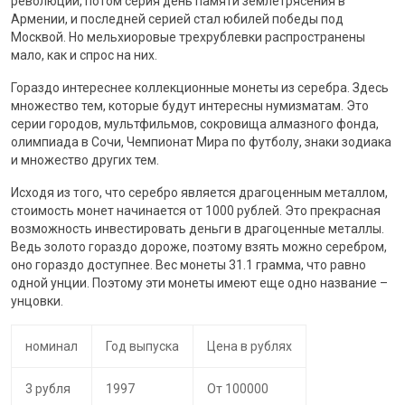
революции, потом серия день памяти землетрясения в
Армении, и последней серией стал юбилей победы под
Москвой. Но мельхиоровые трехрублевки распространены
мало, как и спрос на них.
Гораздо интереснее коллекционные монеты из серебра. Здесь
множество тем, которые будут интересны нумизматам. Это
серии городов, мультфильмов, сокровища алмазного фонда,
олимпиада в Сочи, Чемпионат Мира по футболу, знаки зодиака
и множество других тем.
Исходя из того, что серебро является драгоценным металлом,
стоимость монет начинается от 1000 рублей. Это прекрасная
возможность инвестировать деньги в драгоценные металлы.
Ведь золото гораздо дороже, поэтому взять можно серебром,
оно гораздо доступнее. Вес монеты 31.1 грамма, что равно
одной унции. Поэтому эти монеты имеют еще одно название –
унцовки.
номинал
Год выпуска
Цена в рублях
3 рубля
1997
От 100000