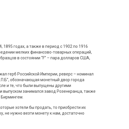
, 1895 годах, а также в период с 1902 по 1916
оведении мелких финансово-товарных операций,
бразцов в состоянии “F” – пара долларов США,
жал герб Российской Империи, реверс – номинал
“С.П.Б”, обозначающая монетный двор города
исле и те, что были выпущены другими
ми выпуском занимался завод Розенкранца, также
а Бирмингем.
оторые хотели бы продать, то приобрести их
, не нужно везти монету к нам, достаточно