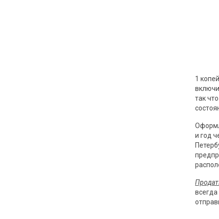
1 копей
включи
так чт
состоя
Оформл
и год 
Петерб
предпр
распол
Продат
всегда
отправ