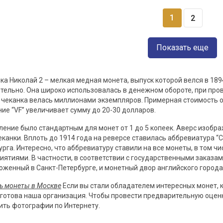
1
2
Показать еще
ка Николай 2 – мелкая медная монета, выпуск которой велся в 1894
тельно. Она широко использовалась в денежном обороте, при пр
о чеканка велась миллионами экземпляров. Примерная стоимость о
ние “VF” увеличивает сумму до 20-30 долларов.
ение было стандартным для монет от 1 до 5 копеек. Аверс изобра
чеканки. Вплоть до 1914 года на реверсе ставилась аббревиатура 
урга. Интересно, что аббревиатуру ставили на все монеты, в том ч
иятиями. В частности, в соответствии с государственными заказа
оженный в Санкт-Петербурге, и монетный двор английского город
ь монеты в Москве
Если вы стали обладателем интересных монет, к
 готова наша организация. Чтобы провести предварительную оценку
ить фотографии по Интернету.