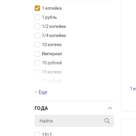
1 копейка
1 рубль
1/2 копейки
1/4 копейки
10 копеек
Империал
10 рублей
15 копеек
15 рублей
1 
2 копейки
Еще
20 копеек
ГОДА
25 копеек
3 копейки
5 копеек
1917
Полуимпериал