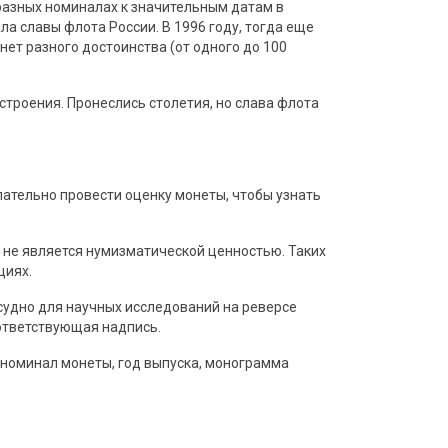
разных номиналах к значительным датам в
а славы флота России. В 1996 году, тогда еще
ет разного достоинства (от одного до 100
строения. Пронеслись столетия, но слава флота
лательно провести оценку монеты, чтобы узнать
 не является нумизматической ценностью. Таких
циях.
судно для научных исследований на реверсе
оответствующая надпись.
 номинал монеты, год выпуска, монограмма