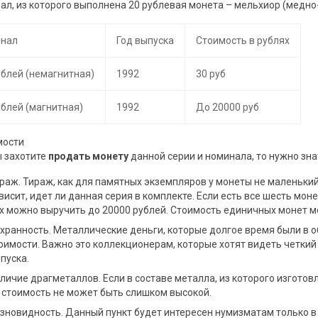
ал, из которого выполнена 20 рублевая монета – мельхиор (медно
инал
Год выпуска
Стоимость в рублях
ублей (немагнитная)
1992
30 руб
ублей (магнитная)
1992
До 20000 руб
мости
ы захотите
продать монету
данной серии и номинала, то нужно знат
раж. Тираж, как для памятных экземпляров у монеты не маленький
висит, идет ли данная серия в комплекте. Если есть все шесть моне
х можно выручить до 20000 рублей. Стоимость единичных монет мо
хранность. Металлические деньги, которые долгое время были в об
оимости. Важно это коллекционерам, которые хотят видеть четкий 
пуска.
личие драгметаллов. Если в составе металла, из которого изготовл
 стоимость не может быть слишком высокой.
зновидность. Данный пункт будет интересен нумизматам только в 