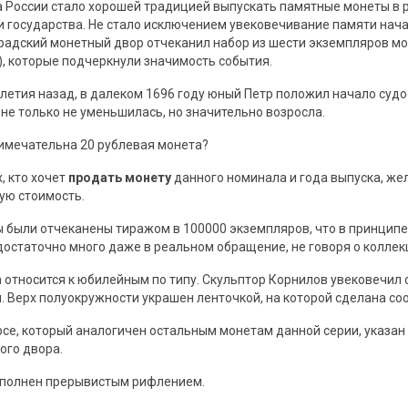
а России стало хорошей традицией выпускать памятные монеты в 
и государства. Не стало исключением увековечивание памяти начал
радский монетный двор отчеканил набор из шести экземпляров мон
), которые подчеркнули значимость события.
олетия назад, в далеком 1696 году юный Петр положил начало судо
 не только не уменьшилась, но значительно возросла.
имечательна 20 рублевая монета?
, кто хочет
продать монету
данного номинала и года выпуска, же
ую стоимость.
 были отчеканены тиражом в 100000 экземпляров, что в принципе
достаточно много даже в реальном обращение, не говоря о коллек
 относится к юбилейным по типу. Скульптор Корнилов увековечил 
. Верх полуокружности украшен ленточкой, на которой сделана с
рсе, который аналогичен остальным монетам данной серии, указан
ого двора.
ыполнен прерывистым рифлением.