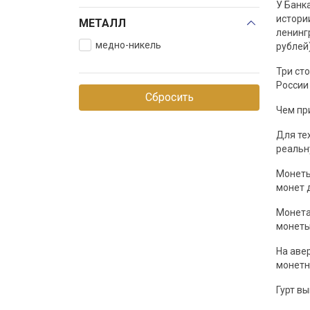
У Банк
истори
500 рублей
МЕТАЛЛ
ленинг
Наборы
медно-никель
рублей
Три ст
России
Сбросить
Чем пр
Для тех
реальн
Монеты
монет 
Монета
монеты
На аве
монетн
Гурт в