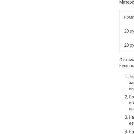
Матери
ном
20 р
20 р
О стои
Если в
Ти
за
ни
Со
ст
вы
На
ее
Ра