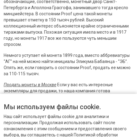
обозначающие, соответственно, монетный двор Санкт-
Петербурга и Аполлона Грасгофа, занимавшего тогда кресло
минцмейстера. В состоянии Proof цена такой монеты
превышает отметку в 150 тысяч рублей. Высокий
коллекционный интерес объясняется крайне ограниченными
тиражами выпуска. Похожая ситуация имела место и в 1917
году, но монеты 1917 все же пользуются чуть меньшим
спросом.
Немного уступает ей монета 1899 года, вместо аббревиатуры
“АГ” на ней можно найти инициалы Эликума Бабаянца - “ЭБ”.
Опять же, если говорить о состоянии Proof, продать ее можно
за 110-115 тысяч.
Продать монеты в Москве
Если у вас есть интересные
экземпляры для продажи, то наша компания готова
приобрести их за хорошую цену. Мы не просто купим монеты,
но и проведем их оценку. Процедура оценки может быть
Мы используем файлы cookie.
проведена дистанционно, для этого нам необходимо прислать
хорошие фотографии, где видны все особенности изделия.
Наш сайт использует файлы cookie для аналитики и
персонализации. Продолжая использовать сайт после
ознакомления с этим сообщением и предоставления своего
выбора, вы соглашаетесь с нашей Политикой обработки