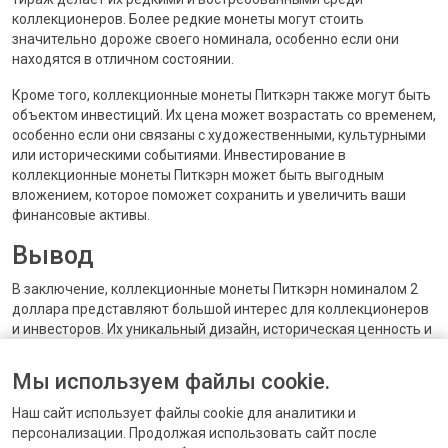
коллекционеров. Более редкие монеты могут стоить
значительно дороже своего номинала, особенно если они
находятся в отличном состоянии.
Кроме того, коллекционные монеты Питкэрн также могут быть
объектом инвестиций. Их цена может возрастать со временем,
особенно если они связаны с художественными, культурными
или историческими событиями. Инвестирование в
коллекционные монеты Питкэрн может быть выгодным
вложением, которое поможет сохранить и увеличить ваши
финансовые активы.
Вывод
В заключение, коллекционные монеты Питкэрн номиналом 2
доллара представляют большой интерес для коллекционеров
и инвесторов. Их уникальный дизайн, историческая ценность и
ограниченный тираж делают их ценными предметами
коллекционирования. Обратите внимание на подлинность
Мы используем файлы cookie.
монеты при покупке или продаже и рассмотрите их как
возможность инвестирования в долгосрочную прибыль.
Наш сайт использует файлы cookie для аналитики и
персонализации. Продолжая использовать сайт после