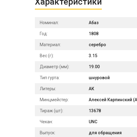
Характеристики
Номинал:
Абаз
Год:
1808
Материал:
серебро
Вес (г):
3.15
Диаметр (мм):
19.00
Тип гурта:
шнуровой
Литеры:
АК
Минцмейстер:
Алексей Карпинский (А
Тираж (шт):
13678
Чекан:
UNC
Выпуск:
для обращения