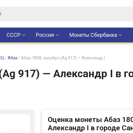
CCCР
Россия
Монеты Сбербанка
5)
/
Абаз
/
Абаз 1808, серебро (Ag 917) — Александр I
(Ag 917) — Александр I в г
Оценка монеты Абаз 180
Александр I в городе Са