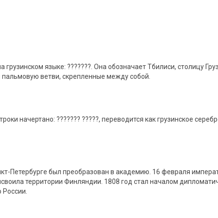
 грузинском языке: ???????. Она обозначает Тбилиси, столицу Гру
и пальмовую ветви, скрепленные между собой.
троки начертано: ??????? ?????, переводится как грузинское сереб
анкт-Петербурге был преобразован в академию. 16 февраля импер
своила территории Финляндии. 1808 год стал началом дипломати
 России.