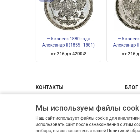
— 5 копеек 1880 года
— 5 копеек
Александр II (1855–1881)
Александр II
от 216 до 4200 ₽
от 216 д
КОНТАКТЫ
БЛОГ
Адрес и схема проезда
Мы используем файлы cooki
+7(903)006-00-44
Пн-Вс 9.00 - 18.00
Наш сайт использует файлы cookie для аналитик
info@prodat-moneti.ru
использовать сайт после ознакомления с этим с
Оценить монету
выбора, вы соглашаетесь с нашей Политикой обр