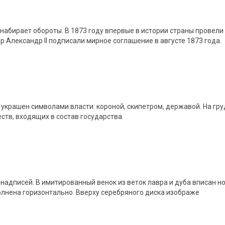
набирает обороты. В 1873 году впервые в истории страны провел
 Александр II подписали мирное соглашение в августе 1873 года.
 украшен символами власти: короной, скипетром, державой. На гр
тв, входящих в состав государства.
надписей. В имитированный венок из веток лавра и дуба вписан н
полнена горизонтально. Вверху серебряного диска изображе