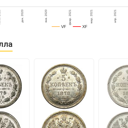
янв. 2020
020
дек. 2020
апр. 2021
мар. 2021
февр. 2021
VF
XF
лла