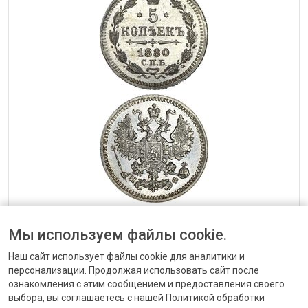
— 5 копеек 1880 года Александр II (1855–1881)
Мы используем файлы cookie.
от 216 до 4200 ₽
Наш сайт использует файлы cookie для аналитики и
персонализации. Продолжая использовать сайт после
ознакомления с этим сообщением и предоставления своего
выбора, вы соглашаетесь с нашей Политикой обработки