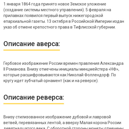
1 января 1864 года принято новое Земское уложение
(создание системы местного управления). 5 февраля на
прилавках появился первый выпуск нижегородской
епархиальной газеты. 13 октября в Российской Империи издан
указ об отмене крепостного права в Тифлисской губернии.
Описание аверса:
Гербовое изображение России времен правления Александра
II Романова. Внизу отмечены инициалы минцмейстера «НФ»,
которые расшифровываются как Николай Фоллендорф. По
кругу идет зубчатый орнамент (как и на реверсе).
Описание реверса:
Внизу стилизованное изображение дубовой и лавровой
ветвей, перевязанных лентой, а вверху Малая корона России
девятнадцатого века. С оборотной стороны монеты отмечены