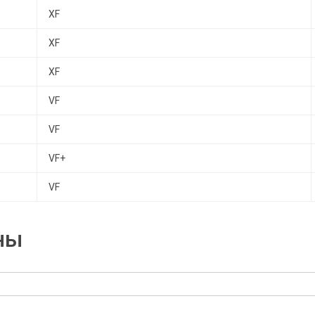
XF
XF
XF
VF
VF
VF+
VF
ны