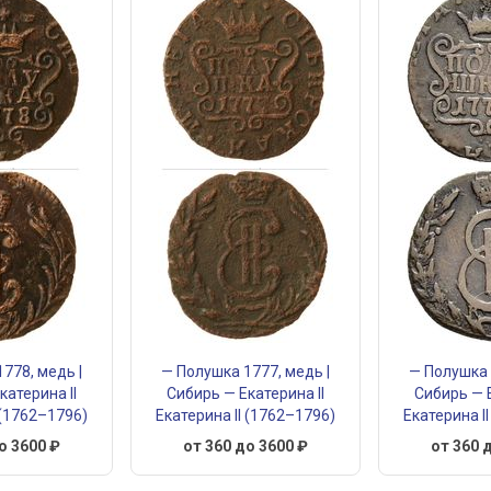
778, медь |
— Полушка 1777, медь |
— Полушка 
катерина II
Сибирь — Екатерина II
Сибирь — Е
 (1762–1796)
Екатерина II (1762–1796)
Екатерина I
о 3600 ₽
от 360 до 3600 ₽
от 360 