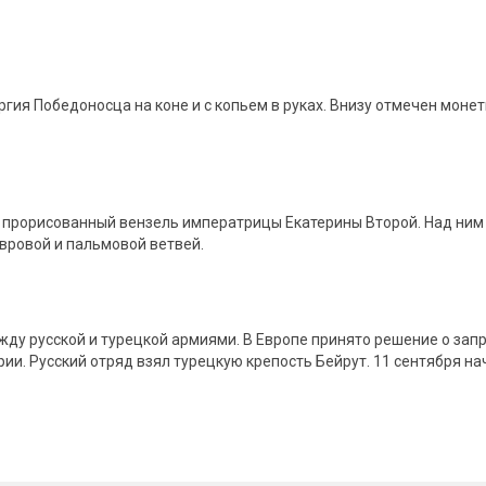
ия Победоносца на коне и с копьем в руках. Внизу отмечен моне
прорисованный вензель императрицы Екатерины Второй. Над ним 
авровой и пальмовой ветвей.
жду русской и турецкой армиями. В Европе принято решение о запр
ии. Русский отряд взял турецкую крепость Бейрут. 11 сентября н