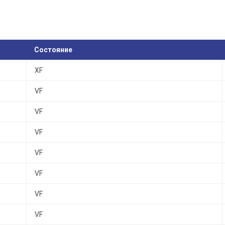
Состояние
XF
VF
VF
VF
VF
VF
VF
VF