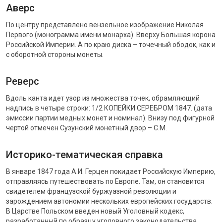
Аверс
По центру представлено вензельное изображение Николая
Первого (монограмма имени монарха). Вверху Большая корона
Российской Империи. А по краю диска – точечный ободок, как и
с оборотной стороны монеты.
Реверс
Вдоль канта идет узор из множества точек, обрамляющий
надпись в четыре строки: 1/2 КОПЕЙКИ СЕРЕБРОМ 1847. (дата
эмиссии партии медных монет и номинал). Внизу под фигурной
чертой отмечен Сузунский монетный двор – С.М.
Историко-тематическая справка
В январе 1847 года А.И. Герцен покидает Российскую Империю,
отправляясь путешествовать по Европе. Там, он становится
свидетелем французской буржуазной революции и
зарождением автономии нескольких европейских государств.
В Царстве Польском введен новый Уголовный кодекс,
разработанный по образцу уголовного законодательства