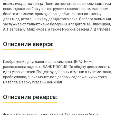
школы искусства танца. Понятие возникло еще в семнадцатом
веке, однако особых успехов русских хореографам, мастерам
балета и композиторам удалось добиться только к концу
девятнадцатого – началу двадцатого века. Особого внимания
заслуживают талантливые балерины и педагоги М. Плисецкая,
А. Павлова, Е. Максимова, а также Русские сезоны С. Дягилева.
Описание аверса:
Изображение двуглавого орла, символа ЦБРФ. Ниже
расположена надпись: БАНК РОССИИ. По ободку диска монеты
идет узор из точек. По центру сделаны отметки о типе металла,
пробе сплава, знаке монетного двора и содержании чистого
металла. Вверху указаны номинал
Описание реверса:
Фигура балерины с поднятой ногой. Справа внизу бутон