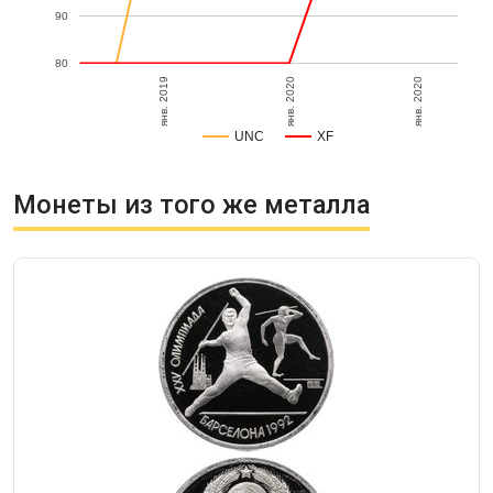
90
80
янв. 2020
янв. 2020
янв. 2019
UNC
XF
Монеты из того же металла