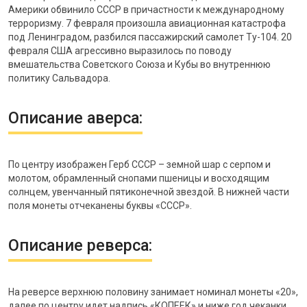
Америки обвинило СССР в причастности к международному
терроризму. 7 февраля произошла авиационная катастрофа
под Ленинградом, разбился пассажирский самолет Ту-104. 20
февраля США агрессивно выразилось по поводу
вмешательства Советского Союза и Кубы во внутреннюю
политику Сальвадора.
Описание аверса:
По центру изображен Герб СССР – земной шар с серпом и
молотом, обрамленный снопами пшеницы и восходящим
солнцем, увенчанный пятиконечной звездой. В нижней части
поля монеты отчеканены буквы «СССР».
Описание реверса:
На реверсе верхнюю половину занимает номинал монеты «20»,
далее по центру идет надпись «КОПЕЕК» и ниже год чеканки