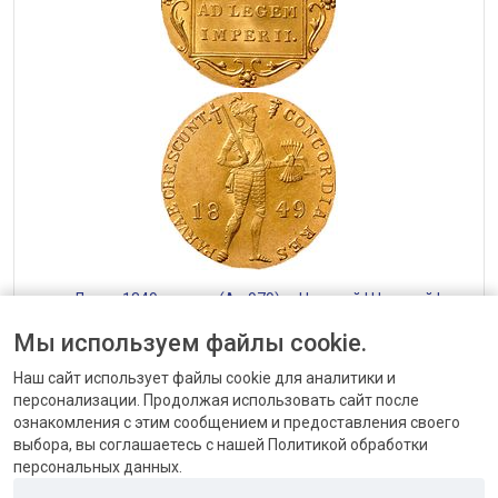
— Дукат 1849, золото (Au 979) — Николай I Николай I
(1825–1855)
Мы используем файлы cookie.
от 17280 до 33600 ₽
Наш сайт использует файлы cookie для аналитики и
персонализации. Продолжая использовать сайт после
ознакомления с этим сообщением и предоставления своего
выбора, вы соглашаетесь с нашей Политикой обработки
персональных данных.
КОНТАКТЫ