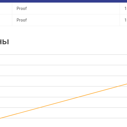
Proof
1
Proof
1
ны