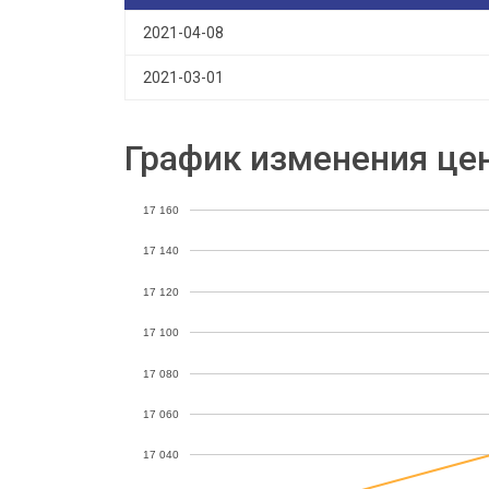
2021-04-08
2021-03-01
График изменения це
17 160
17 140
17 120
17 100
17 080
17 060
17 040