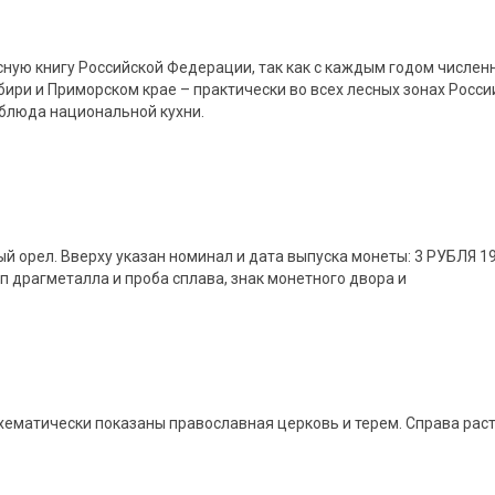
ную книгу Российской Федерации, так как с каждым годом числен
ибири и Приморском крае – практически во всех лесных зонах Росс
 блюда национальной кухни.
орел. Вверху указан номинал и дата выпуска монеты: 3 РУБЛЯ 1993
п драгметалла и проба сплава, знак монетного двора и
хематически показаны православная церковь и терем. Справа ра