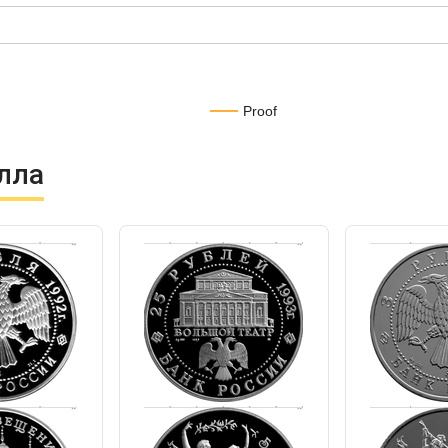
Proof
лла