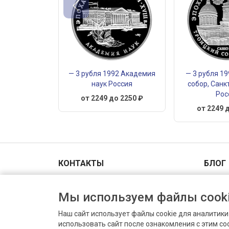
— 3 рубля 1992 Академия
— 3 рубля 1
наук Россия
собор, Санк
Рос
от 2249 до 2250 ₽
от 2249 
КОНТАКТЫ
БЛОГ
Адрес и схема проезда
Мы используем файлы cooki
+7(903)006-00-44
Пн-Вс 9.00 - 18.00
Наш сайт использует файлы cookie для аналитик
info@prodat-moneti.ru
использовать сайт после ознакомления с этим с
Оценить монету